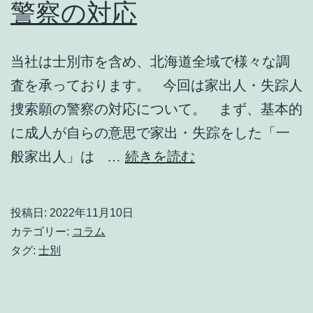
警察の対応
当社は士別市を含め、北海道全域で様々な調
査を承っております。 今回は家出人・失踪人
捜索願の警察の対応について。 まず、基本的
に成人が自らの意思で家出・失踪をした「一
家
般家出人」は …
続きを読む
出
人・
投稿日:
2022年11月10日
失
カテゴリー:
コラム
踪
タグ:
士別
人
捜