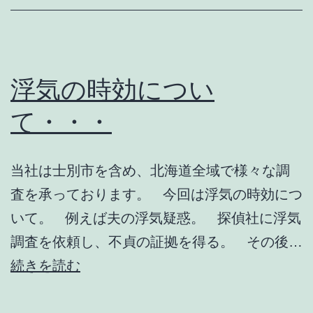
索
願
の
警
浮気の時効につい
察
て・・・
の
対
当社は士別市を含め、北海道全域で様々な調
応
査を承っております。 今回は浮気の時効につ
いて。 例えば夫の浮気疑惑。 探偵社に浮気
調査を依頼し、不貞の証拠を得る。 その後…
浮
続きを読む
気
の