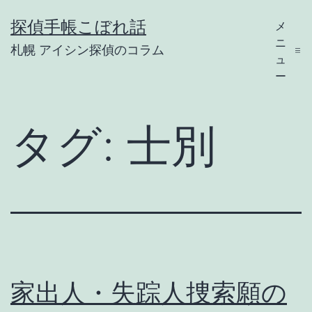
コ
探偵手帳こぼれ話
メ
ン
ニ
札幌 アイシン探偵のコラム
テ
ュ
ー
ン
ツ
タグ:
士別
へ
ス
キ
ッ
プ
家出人・失踪人捜索願の