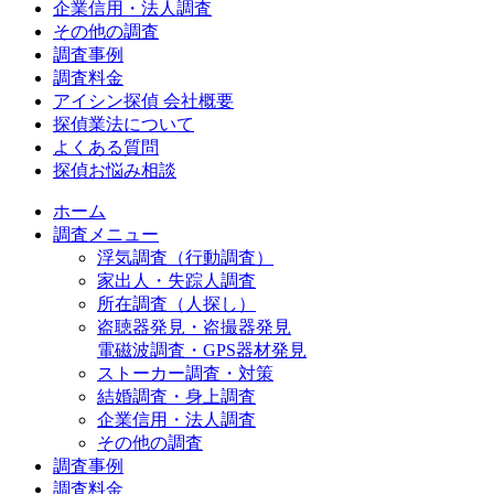
企業信用・法人調査
その他の調査
調査事例
調査料金
アイシン探偵 会社概要
探偵業法について
よくある質問
探偵お悩み相談
ホーム
調査メニュー
浮気調査（行動調査）
家出人・失踪人調査
所在調査（人探し）
盗聴器発見・盗撮器発見
電磁波調査・GPS器材発見
ストーカー調査・対策
結婚調査・身上調査
企業信用・法人調査
その他の調査
調査事例
調査料金