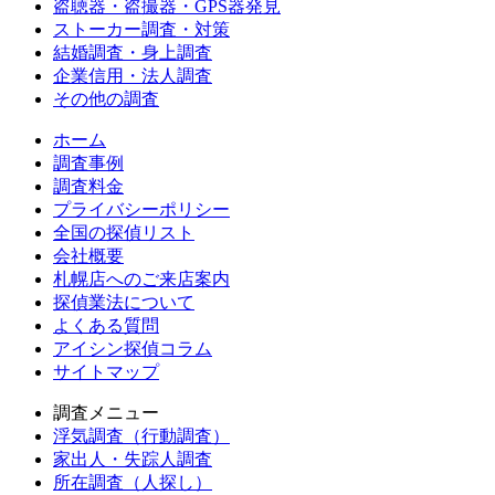
盗聴器・盗撮器・GPS器発見
ストーカー調査・対策
結婚調査・身上調査
企業信用・法人調査
その他の調査
ホーム
調査事例
調査料金
プライバシーポリシー
全国の探偵リスト
会社概要
札幌店へのご来店案内
探偵業法について
よくある質問
アイシン探偵コラム
サイトマップ
調査メニュー
浮気調査（行動調査）
家出人・失踪人調査
所在調査（人探し）