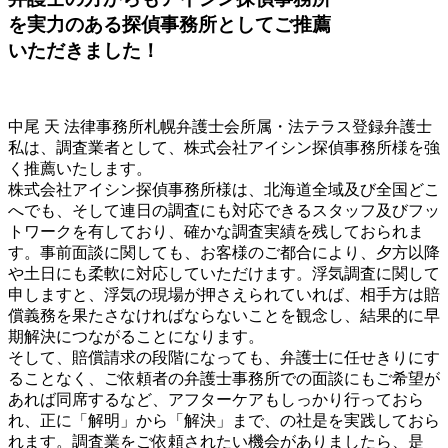
を
実力のある探偵事務所
としてご推薦
いただきました！
中尾 天 法律事務所
札幌弁護士会所属・法テラス登録弁護士
私は、調査業者として、株式会社アイシン探偵事務所様を強
く推薦いたします。
株式会社アイシン探偵事務所様は、北海道全域及び全国どこ
へでも、そして連日の調査にも対応できるスタッフ及びフッ
トワークを有しており、確かな調査実績を残しておられま
す。事前面談に関しても、お客様のご都合により、夕方以降
や土日にも柔軟に対応していただけます。浮気調査に関して
申しますと、浮気の現場が押さえられていれば、相手方は賠
償義務を果たさなければならないことを観念し、結果的に早
期解決につながることになります。
そして、賠償請求の段階になっても、弁護士に任せきりにす
ることなく、ご依頼者の弁護士事務所での面談にもご希望が
あれば同席するなど、アフターケアもしっかり行っておら
れ、正に「解明」から「解決」まで、の社是を実践しておら
れます。調査業をご依頼されたい機会がありましたら、是