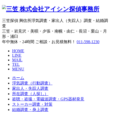
株式会社アイシン探偵事務所
三笠探偵 興信所浮気調査・家出人（失踪人）調査・結婚調
査
三笠・岩見沢・美唄・夕張・南幌・由仁・長沼・栗山・月
形・浦臼
年中無休・24時間 ご相談・お見積無料！
011-598-1230
HOME
LINE
MAIL
TEL
MENU
ホーム
浮気調査（行動調査）
家出人・失踪人調査
所在調査（人探し）
盗聴・盗撮・電磁波調査・GPS器材発見
ストーカー調査・対策
結婚調査・身上調査