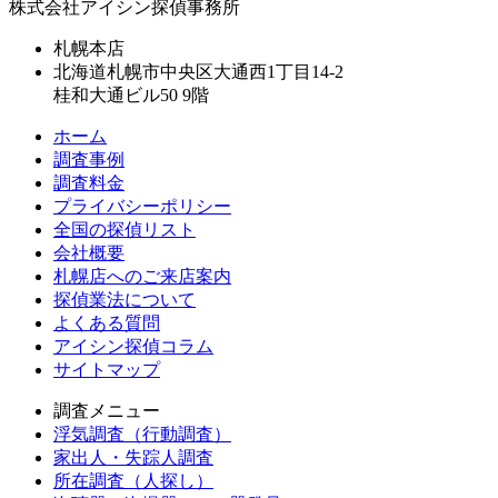
株式会社アイシン探偵事務所
札幌本店
北海道札幌市中央区大通西1丁目14-2
桂和大通ビル50 9階
ホーム
調査事例
調査料金
プライバシーポリシー
全国の探偵リスト
会社概要
札幌店へのご来店案内
探偵業法について
よくある質問
アイシン探偵コラム
サイトマップ
調査メニュー
浮気調査（行動調査）
家出人・失踪人調査
所在調査（人探し）