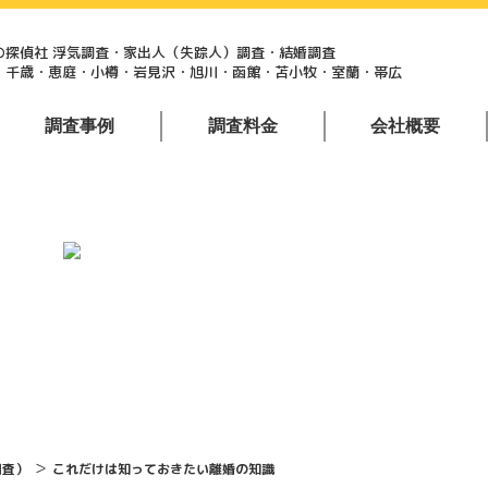
の探偵社 浮気調査・家出人（失踪人）調査・結婚調査
・千歳・恵庭・小樽・岩見沢・旭川・函館・苫小牧・室蘭・帯広
調査事例
調査料金
会社概要
北海道全域調査
浮気調査(行動調査)
＞
調査）
これだけは知っておきたい離婚の知識