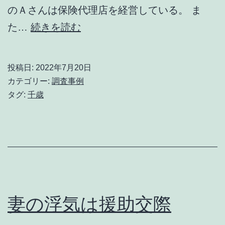
のＡさんは保険代理店を経営している。 ま
Ｐ
た…
続きを読む
Ｔ
Ａ
投稿日:
2022年7月20日
で
カテゴリー:
調査事例
の
タグ:
千歳
不
倫・・・
妻の浮気は援助交際