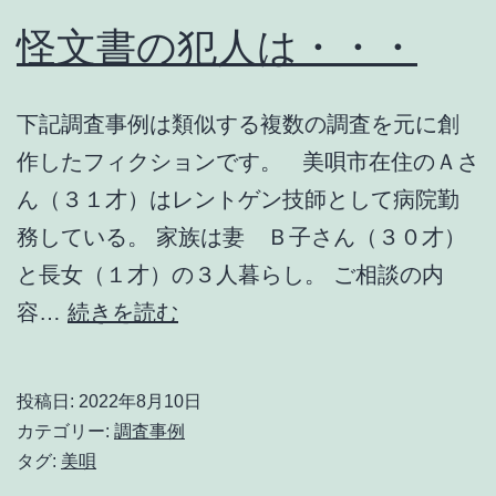
怪文書の犯人は・・・
下記調査事例は類似する複数の調査を元に創
作したフィクションです。 美唄市在住のＡさ
ん（３１才）はレントゲン技師として病院勤
務している。 家族は妻 Ｂ子さん（３０才）
と長女（１才）の３人暮らし。 ご相談の内
怪
容…
続きを読む
文
書
投稿日:
2022年8月10日
の
カテゴリー:
調査事例
犯
タグ:
美唄