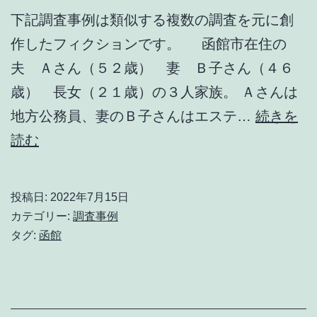
下記調査事例は類似する複数の調査を元に創
作したフィクションです。 函館市在住の
夫 Ａさん（５２歳） 妻 Ｂ子さん（４６
歳） 長女（２１歳）の３人家族。 Ａさんは
地方公務員、妻のＢ子さんはエステ…
続きを
妻
読む
の
浮
投稿日:
2022年7月15日
気
カテゴリー:
調査事例
は
タグ:
函館
援
助
交