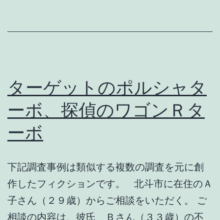
ト
で
知
り
合
ターゲットのポルシャタ
い、
ーボ、探偵のワゴンＲタ
騙
ーボ
さ
れ
た・・・
下記調査事例は類似する複数の調査を元に創
作したフィクションです。 北斗市に在住のＡ
子さん（２９歳）からご相談をいただく。 ご
相談の内容は、彼氏 Ｂさん（３３歳）の不