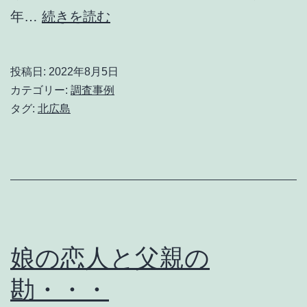
素
年…
続きを読む
敵
す
投稿日:
2022年8月5日
ぎ
カテゴリー:
調査事例
る
タグ:
北広島
か
ら
の
不
安・・・
娘の恋人と父親の
勘・・・