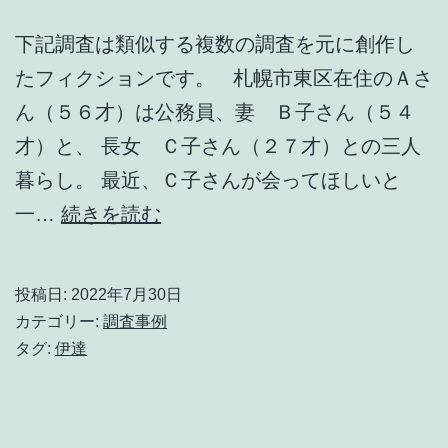
下記調査は類似する複数の調査を元に創作し
たフィクションです。 札幌市東区在住のＡさ
ん（５６才）は公務員、妻 Ｂ子さん（５４
才）と、 長女 Ｃ子さん（２７才）との三人
暮らし。 最近、Ｃ子さんが会ってほしいと
娘
一…
続きを読む
の
恋
投稿日:
2022年7月30日
人
カテゴリー:
調査事例
と
タグ:
伊達
父
親