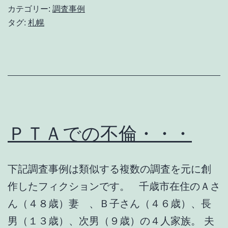
気
カテゴリー:
調査事例
相
タグ:
札幌
手
は
大
学
生
ＰＴＡでの不倫・・・
下記調査事例は類似する複数の調査を元に創
作したフィクションです。 千歳市在住のＡさ
ん（４８歳）妻 、Ｂ子さん（４６歳）、長
男（１３歳）、次男（９歳）の４人家族。 夫