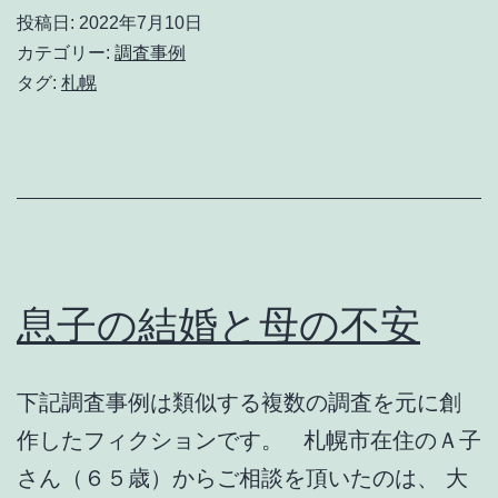
ス
投稿日:
2022年7月10日
マ
カテゴリー:
調査事例
ス
タグ:
札幌
の
セ
ツ
ナ
イ
依
息子の結婚と母の不安
頼
下記調査事例は類似する複数の調査を元に創
作したフィクションです。 札幌市在住のＡ子
さん（６５歳）からご相談を頂いたのは、 大