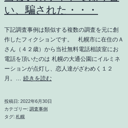
い、騙された・・・
下記調査事例は類似する複数の調査を元に創
作したフィクションです。 札幌市に在住のＡ
さん（４２歳）から当社無料電話相談室にお
電話を頂いたのは 札幌の大通公園にイルミネ
ーションが点灯し、恋人達がざわめく１２
出
月。…
続きを読む
会
い
投稿日:
2022年6月30日
系
カテゴリー:
調査事例
サ
タグ:
札幌
イ