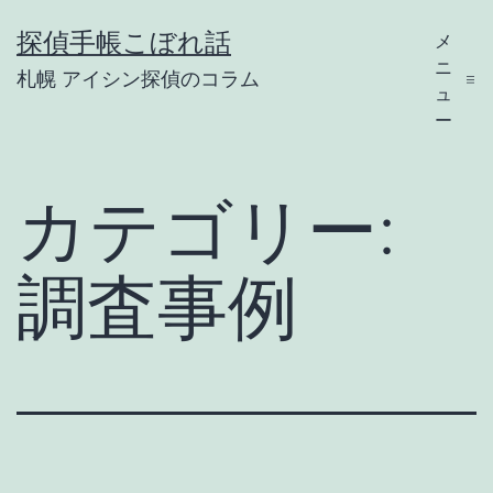
コ
探偵手帳こぼれ話
メ
ン
ニ
札幌 アイシン探偵のコラム
テ
ュ
ー
ン
ツ
カテゴリー:
へ
ス
調査事例
キ
ッ
プ