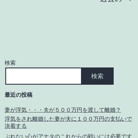
ボ、
稿
探
の
偵
の
ペ
ワ
ー
ゴ
検索
ジ
ン
検索
Ｒ
送
タ
最近の投稿
り
ー
妻が浮気・・・夫が５００万円を渡して離婚？
ボ
浮気をされ離婚した妻が夫に１００万円の支払いで
決着する
ぶれない心がアナタのこれからの戦いには必要です