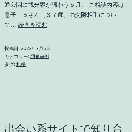
通公園に観光客が賑わう５月。 ご相談内容は
息子 Ｂさん（３７歳）の交際相手につい
息
て…
続きを読む
子
の
投稿日:
2022年7月5日
結
カテゴリー:
調査事例
婚
タグ:
札幌
と
母
の
不
安
出会い系サイトで知り合